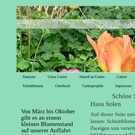
Startseite
Unser Garten
Aktuell im Garten
Galerie
Schnittblumen
Gästebuch
Gartenprojekte
Impressum
Schöne Sträuß
Haus holen
Von März bis Oktober
Auf dieser Seite mö
gibt es an einem
lassen: Schnittblum
kleinen Blumenstand
Zweigen von versch
auf unserer Auffahrt