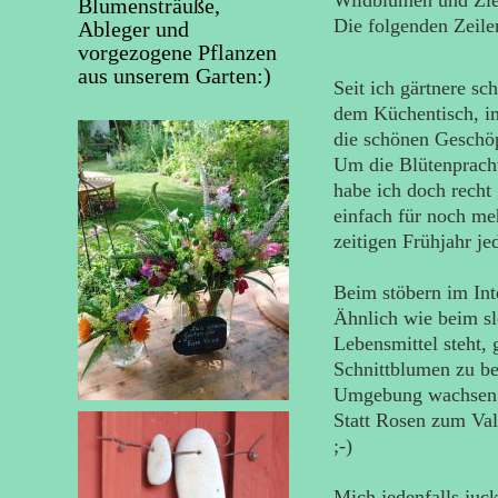
Wildblumen und Zier
Blumensträuße,
Die folgenden Zeilen
Ableger und
vorgezogene Pflanzen
aus unserem Garten:)
Seit ich gärtnere sc
dem Küchentisch, i
die schönen Geschö
Um die Blütenpracht
habe ich doch recht 
einfach für noch me
zeitigen Frühjahr j
Beim stöbern im Int
Ähnlich wie beim sl
Lebensmittel steht, 
Schnittblumen zu bes
Umgebung wachsen
Statt Rosen zum Vale
;-)
Mich jedenfalls juck